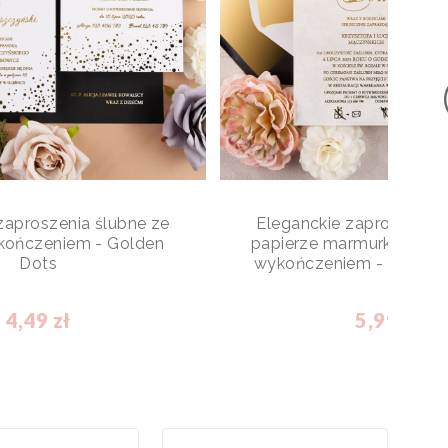
zaproszenia ślubne ze
Eleganckie zaproszenia 
kończeniem - Golden
papierze marmurkowym 
Dots
wykończeniem - Magnifi
4,49 zł
5,99 zł