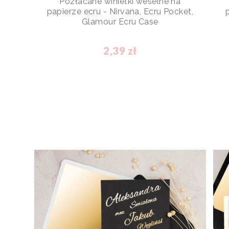
Pozłacane winietki weselne na
papierze ecru - Nirvana, Ecru Pocket,
Glamour Ecru Case
2,39 zł