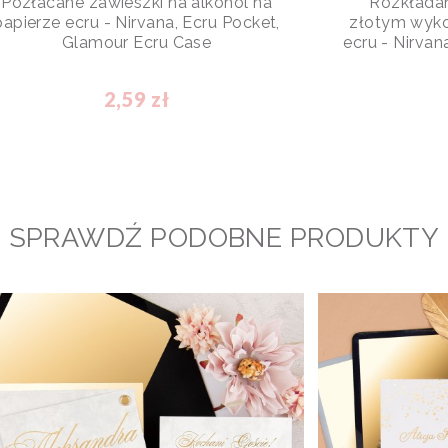
Pozłacane zawieszki na alkohol na
Rozkłada
papierze ecru - Nirvana, Ecru Pocket,
złotym wyko
Glamour Ecru Case
ecru - Nirvan
2,59 zł
SPRAWDŹ PODOBNE PRODUKTY