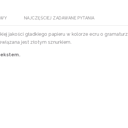
AWY
NAJCZĘŚCIEJ ZADAWANE PYTANIA
iej jakości gładkiego papieru w kolorze ecru o gramatu
ewiązana jest złotym sznurkiem.
tekstem.