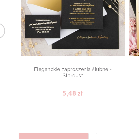
Eleganckie zaproszenia ślubne -
Stardust
5,48 zł