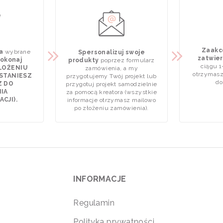
Zaakce
a
wybrane
Spersonalizuj swoje
zatwier
okonaj
produkty
poprzez formularz
ciągu 1
ZŁOŻENIU
zamówienia, a my
otrzymasz
STANIESZ
przygotujemy Twój projekt lub
do
Z DO
przygotuj projekt samodzielnie
IA
za pomocą kreatora (wszystkie
CJI).
informacje otrzymasz mailowo
po złożeniu zamówienia).
INFORMACJE
Regulamin
Polityka prywatności