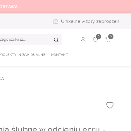
OSTAWA
y
Unikalne wzory zaproszeń
PROJEKTY INDYWIDUALNE
KONTAKT
KA
ia ślubne w odcieniu ecru -