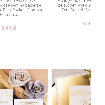
ne menu weselne ze
Menu jednokartowe na pap
ńczeniem na papierze
ze złotym wykończeniem 
a, Ecru Pocket, Glamour
Ecru Pocket, Glamour E
Ecru Case
6,99 zł
8,49 zł