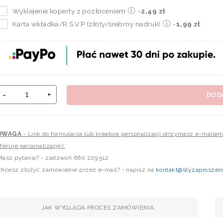
Wyklejenie koperty z pozłoceniem
-
2,49 zł
Karta wkładka/R.S.V.P (złoty/srebrny nadruk)
-
1,99 zł
-
+
DOD
UWAGA
- Link do formularza lub kreatora personalizacji otrzymasz e-maile
feruje personalizację).
Masz pytania? - zadzwoń 660 229 512
Chcesz złożyć zamówienie przez e-mail? - napisz na
kontakt@lilyzaproszeni
JAK WYGLĄDA PROCES ZAMÓWIENIA