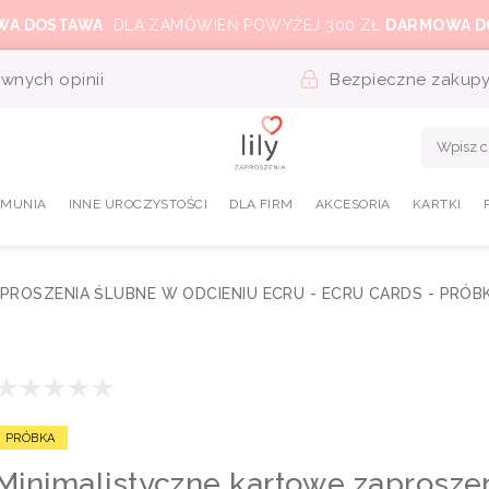
WA DOSTAWA
DLA ZAMÓWIEŃ POWYŻEJ 300 ZŁ
DARMOWA D
wnych opinii
Bezpieczne zakup
OMUNIA
INNE UROCZYSTOŚCI
DLA FIRM
AKCESORIA
KARTKI
PROSZENIA ŚLUBNE W ODCIENIU ECRU - ECRU CARDS - PRÓB
PRÓBKA
Minimalistyczne kartowe zaproszen