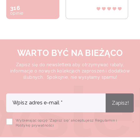
316
opinie
WARTO BYĆ NA BIEŻĄCO
Zapisz się do newslettera aby otrzymywać rabaty,
informacje o nowych kolekcjach zaproszeń i dodatków
ślubnych. Spokojnie, nie wysyłamy spamu!
Wpisz adres e-mail
*
Zapisz!
Wybierając opcję 'Zapisz się' akceptujesz Regulamin i
*
Politykę prywatności