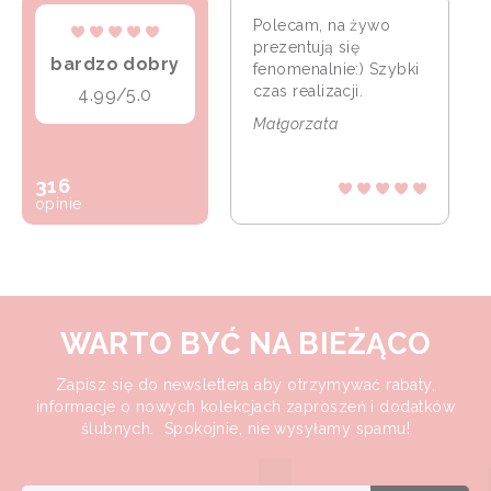
Polecam, na żywo
prezentują się
bardzo dobry
fenomenalnie:) Szybki
czas realizacji.
4.99/5.0
Małgorzata
316
opinie
WARTO BYĆ NA BIEŻĄCO
Zapisz się do newslettera aby otrzymywać rabaty,
informacje o nowych kolekcjach zaproszeń i dodatków
ślubnych. Spokojnie, nie wysyłamy spamu!