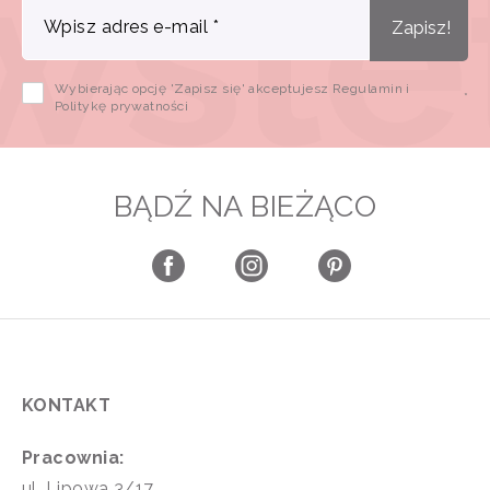
Wpisz adres e-mail
*
Zapisz!
Wybierając opcję 'Zapisz się' akceptujesz Regulamin i
*
Politykę prywatności
BĄDŹ NA BIEŻĄCO
KONTAKT
Pracownia:
ul. Lipowa 3/17