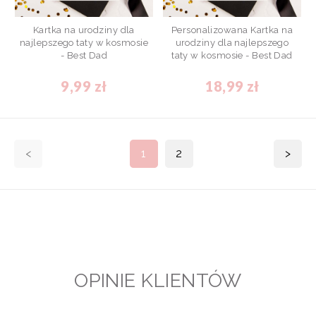
Kartka na urodziny dla
Personalizowana Kartka na
najlepszego taty w kosmosie
urodziny dla najlepszego
- Best Dad
taty w kosmosie - Best Dad
9,99 zł
18,99 zł
<
1
2
>
OPINIE KLIENTÓW