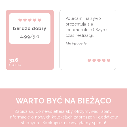
Polecam, na żywo
prezentują się
bardzo dobry
fenomenalnie:) Szybki
czas realizacji.
4.99/5.0
Małgorzata
316
opinie
WARTO BYĆ NA BIEŻĄCO
Zapisz się do newslettera aby otrzymywać rabaty,
informacje o nowych kolekcjach zaproszeń i dodatków
ślubnych. Spokojnie, nie wysyłamy spamu!