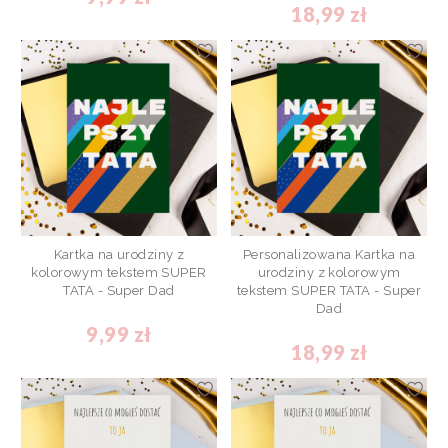
18,99 zł
Kartka na urodziny z
Personalizowana Kartka na
kolorowym tekstem SUPER
urodziny z kolorowym
TATA - Super Dad
tekstem SUPER TATA - Super
Dad
9,99 zł
18,99 zł