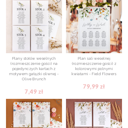
Plany stołów weselnych
Plan sali weselnej
(rozmieszczenie gości) na
(rozmieszczenie gości) z
pojedynczych kartach z
kolorowymi polnymi
motywem gałązki oliwnej -
kwiatami - Field Flowers
Olive Brunch
79,99 zł
7,49 zł