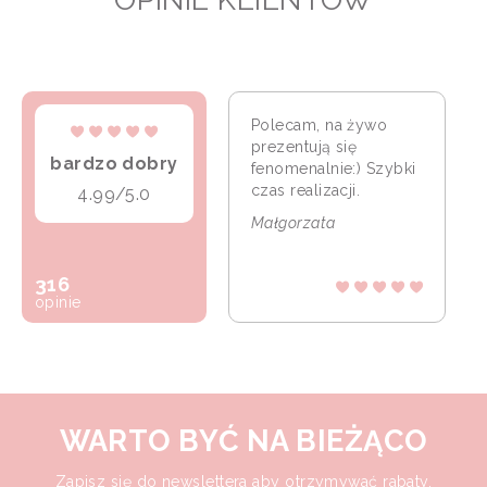
Polecam, na żywo
prezentują się
bardzo dobry
fenomenalnie:) Szybki
czas realizacji.
4.99/5.0
Małgorzata
316
opinie
WARTO BYĆ NA BIEŻĄCO
Zapisz się do newslettera aby otrzymywać rabaty,