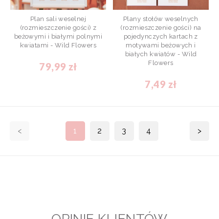
Plan sali weselnej
Plany stołów weselnych
(rozmieszczenie gości) z
(rozmieszczenie gości) na
beżowymi i białymi polnymi
pojedynczych kartach z
kwiatami - Wild Flowers
motywami beżowych i
białych kwiatów - Wild
Flowers
79,99 zł
7,49 zł
<
1
2
3
4
>
OPINIE KLIENTÓW