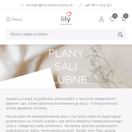
kontakt@lilyzaproszenia.pl
+48 660 229 512
Menu
PLANY
SALI
ŚLUBNE
Zaplanuj swoją wyjątkową uroczystość z naszymi eleganckimi
planami sali, które stanowią kwintesencję stylu i funkcjonalności
wśród papeterii ślubnej.
Nasze pięknie zaprojektowane plany nie tylko ułatwią organizację
przestrzeni na Twoim weselu, ale także dodadzą niepowtarzalnego
uroku i elegancji całej ceremonii. Wybieraj spośród pozłacanych,
rustykalnych, boho, minimalistycznych. Dzięki nim Twoi goście