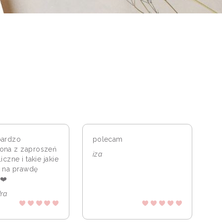
bardzo
polecam
ona z zaproszeń
iza
iczne i takie jakie
 na prawdę
❤️
ra