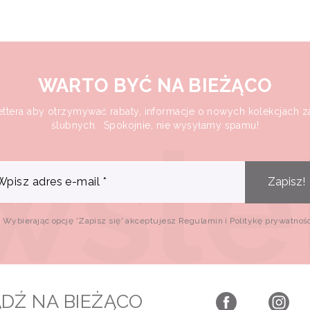
WARTO BYĆ NA BIEŻĄCO
ettera aby otrzymywać rabaty, informacje o nowych kolekcjach 
ślubnych. Spokojnie, nie wysyłamy spamu!
Wpisz adres e-mail
*
Zapisz!
Wybierając opcję 'Zapisz się' akceptujesz Regulamin i Politykę prywatnoś
DŹ NA BIEŻĄCO