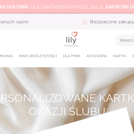
WA DOSTAWA
DLA ZAMÓWIEŃ POWYŻEJ 300 ZŁ
DARMOWA D
wnych opinii
Bezpieczne zakup
OMUNIA
INNE UROCZYSTOŚCI
DLA FIRM
AKCESORIA
KARTKI
ERSONALIZOWANE KARTKI
OKAZJI ŚLUBU