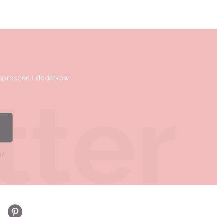
zaproszeń i dodatków
ci
*