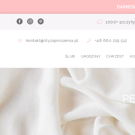
DARMO
1000+ pozyty
kontakt@lilyzaproszenia.pl
+48 660 229 512
ŚLUB
URODZINY
CHRZEST
K
P