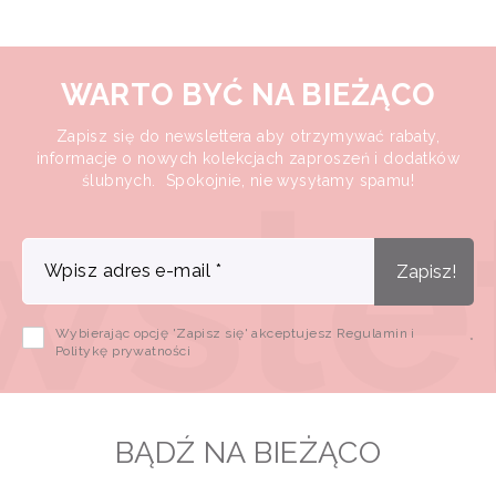
WARTO BYĆ NA BIEŻĄCO
Zapisz się do newslettera aby otrzymywać rabaty,
informacje o nowych kolekcjach zaproszeń i dodatków
ślubnych. Spokojnie, nie wysyłamy spamu!
Wpisz adres e-mail
*
Zapisz!
Wybierając opcję 'Zapisz się' akceptujesz Regulamin i
*
Politykę prywatności
BĄDŹ NA BIEŻĄCO