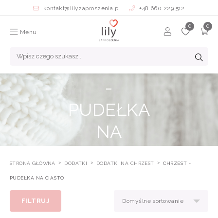
kontakt@lilyzaproszenia.pl
+48 660 229 512
Menu
CHRZEST
-
PUDEŁKA
NA
CIASTO
STRONA GŁÓWNA
DODATKI
DODATKI NA CHRZEST
CHRZEST -
PUDEŁKA NA CIASTO
FILTRUJ
Domyślne sortowanie