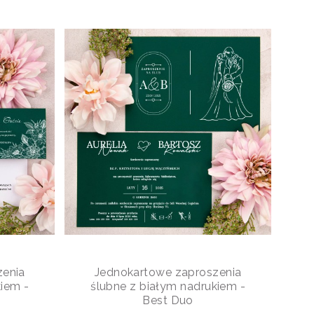
zenia
Jednokartowe zaproszenia
kiem -
ślubne z białym nadrukiem -
Best Duo