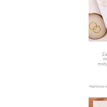
Za
m
moty
Najniższa c