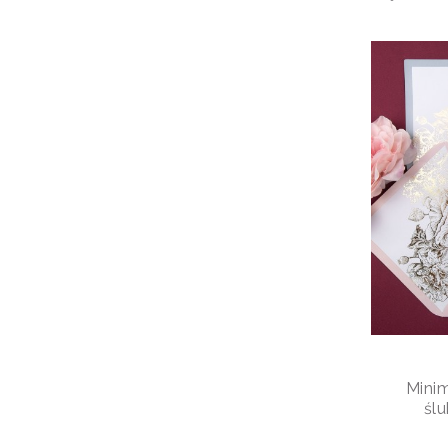
Minim
śl