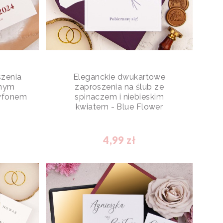
szenia
Eleganckie dwukartowe
anym
zaproszenia na ślub ze
yfonem
spinaczem i niebieskim
kwiatem - Blue Flower
4,99 zł