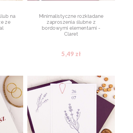
ślub na
Minimalistyczne rozkładane
ze ze
zaproszenia ślubne z
al
bordowymi elementami -
Claret
5,49 zł