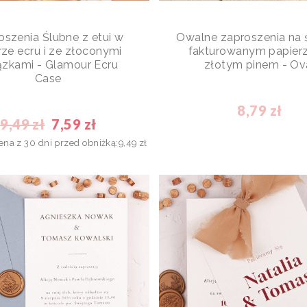
oszenia Ślubne z etui w
Owalne zaproszenia na 
rze ecru i ze złoconymi
fakturowanym papier
ązkami - Glamour Ecru
złotym pinem - Ov
Case
8,79 zł
9,49 zł
7,59 zł
ena z 30 dni przed obniżką:
9,49 zł