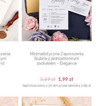
szenia
Minimalistyczne Zaproszenia
anym
Ślubne z jednostronnym
and
zadrukiem - Elegance
3,69 zł
1,99 zł
Najniższa cena z 30 dni przed obniżką:
3,69 zł