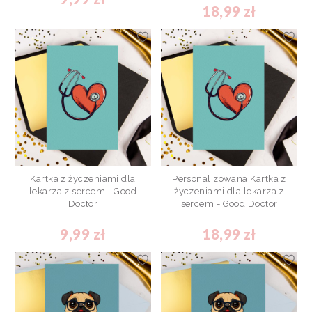
18,99 zł
Kartka z życzeniami dla
Personalizowana Kartka z
lekarza z sercem - Good
życzeniami dla lekarza z
Doctor
sercem - Good Doctor
9,99 zł
18,99 zł