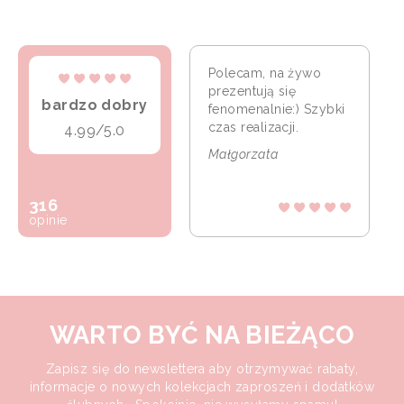
Polecam, na żywo
prezentują się
bardzo dobry
fenomenalnie:) Szybki
czas realizacji.
4.99/5.0
Małgorzata
316
opinie
WARTO BYĆ NA BIEŻĄCO
Zapisz się do newslettera aby otrzymywać rabaty,
informacje o nowych kolekcjach zaproszeń i dodatków