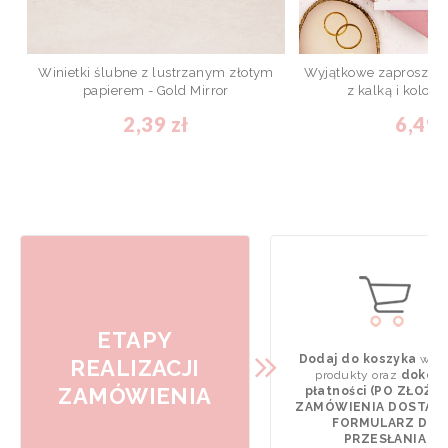
Winietki ślubne z lustrzanym złotym
Wyjątkowe zaproszeni
papierem - Gold Mirror
z kalką i koloro
2,39 zł
6,49 
ETAPY
Dodaj do koszyka
wyb
REALIZACJI
produkty oraz
dokona
ZAMÓWIENIA
płatności (PO ZŁOŻE
ZAMÓWIENIA DOSTAN
FORMULARZ DO
PRZESŁANIA