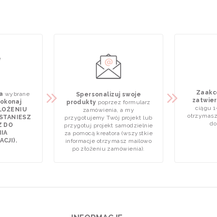
Zaakce
a
wybrane
Spersonalizuj swoje
zatwier
okonaj
produkty
poprzez formularz
ciągu 1
ZŁOŻENIU
zamówienia, a my
otrzymasz
STANIESZ
przygotujemy Twój projekt lub
do
Z DO
przygotuj projekt samodzielnie
IA
za pomocą kreatora (wszystkie
CJI).
informacje otrzymasz mailowo
po złożeniu zamówienia).