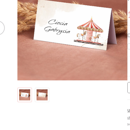
D
o
M