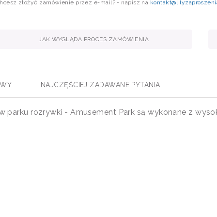
hcesz złożyć zamówienie przez e-mail? - napisz na
kontakt@lilyzaproszeni
JAK WYGLĄDA PROCES ZAMÓWIENIA
AWY
NAJCZĘŚCIEJ ZADAWANE PYTANIA
lą w parku rozrywki - Amusement Park są wykonane z wyso