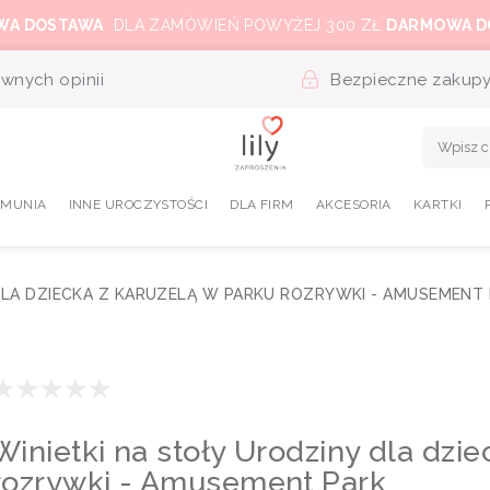
WA DOSTAWA
DLA ZAMÓWIEŃ POWYŻEJ 300 ZŁ
DARMOWA D
wnych opinii
Bezpieczne zakup
OMUNIA
INNE UROCZYSTOŚCI
DLA FIRM
AKCESORIA
KARTKI
DLA DZIECKA Z KARUZELĄ W PARKU ROZRYWKI - AMUSEMENT
Winietki na stoły Urodziny dla dzi
rozrywki - Amusement Park