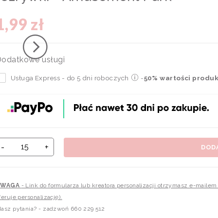
1,99 zł
odatkowe usługi
Usługa Express - do 5 dni roboczych
-
50% wartości produ
-
+
DOD
UWAGA
- Link do formularza lub kreatora personalizacji otrzymasz e-maile
feruje personalizację).
asz pytania? - zadzwoń 660 229 512