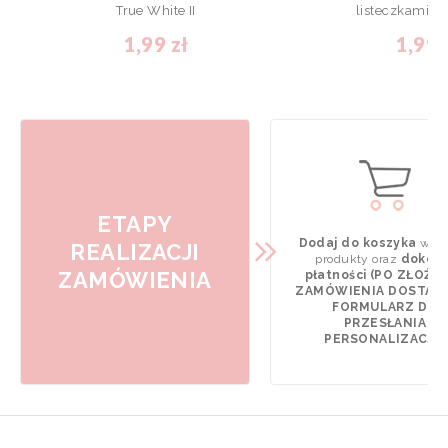
True White II
listeczkami - 
1,99 zł
1,99 
ETAPY
Dodaj do koszyka
wyb
REALIZACJI
produkty oraz
dokona
ZAMÓWIENIA
płatności (PO ZŁOŻE
ZAMÓWIENIA DOSTAN
FORMULARZ DO
PRZESŁANIA
PERSONALIZACJI).