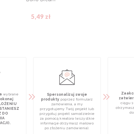
5,49 zł
Zaakce
a
wybrane
Spersonalizuj swoje
zatwier
okonaj
produkty
poprzez formularz
ciągu 1
ZŁOŻENIU
zamówienia, a my
otrzymasz
STANIESZ
przygotujemy Twój projekt lub
do
Z DO
przygotuj projekt samodzielnie
IA
za pomocą kreatora (wszystkie
CJI).
informacje otrzymasz mailowo
po złożeniu zamówienia).