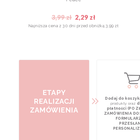
3,99 zł
2,29 zł
Najniższa cena z 30 dni przed obniżką:
3,99 zł
ETAPY
Dodaj do koszyk
REALIZACJI
produkty oraz
d
ZAMÓWIENIA
płatności (PO 
ZAMÓWIENIA DO
FORMULAR
PRZESŁAN
PERSONALIZA