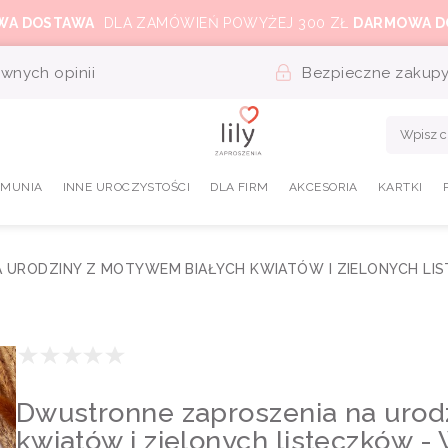
WA DOSTAWA
DLA ZAMÓWIEŃ POWYŻEJ 300 ZŁ
DARMOWA D
wnych opinii
Bezpieczne zakup
OMUNIA
INNE UROCZYSTOŚCI
DLA FIRM
AKCESORIA
KARTKI
URODZINY Z MOTYWEM BIAŁYCH KWIATÓW I ZIELONYCH LIS
Dwustronne zaproszenia na urod
kwiatów i zielonych listeczków -