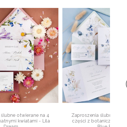
 ślubne otwierane na 4
Zaproszenia ślubne otwi
katnymi kwiatami - Lila
części z botanicznym 
Dream
Blue Forest