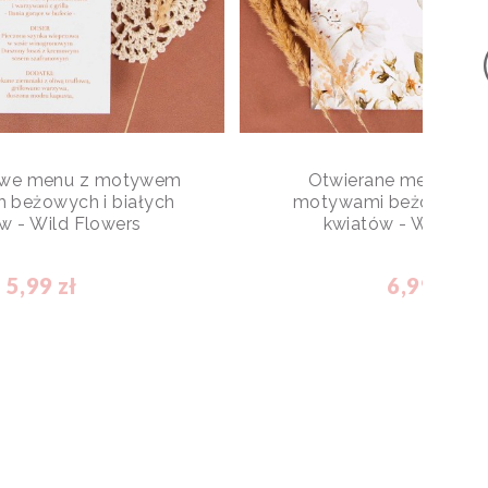
owe menu z motywem
Otwierane menu wes
h beżowych i białych
motywami beżowych i 
w - Wild Flowers
kwiatów - Wild Flo
5,99 zł
6,99 zł