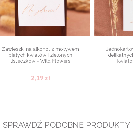
Zawieszki na alkohol z motywem
Jednokart
białych kwiatów i zielonych
delikatnyc
listeczków - Wild Flowers
kwiató
2,19 zł
SPRAWDŹ PODOBNE PRODUKTY