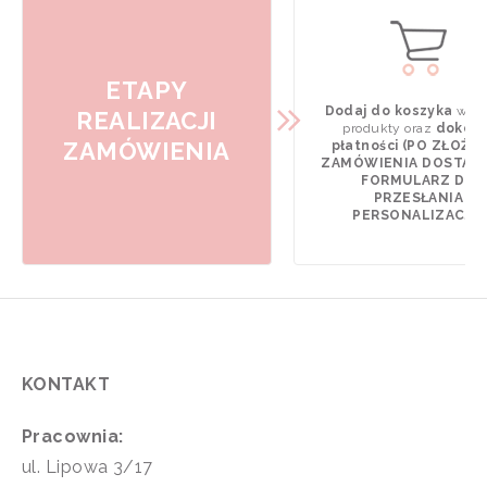
ETAPY
Dodaj do koszyka
wyb
REALIZACJI
produkty oraz
dokona
ZAMÓWIENIA
płatności (PO ZŁOŻE
ZAMÓWIENIA DOSTAN
FORMULARZ DO
PRZESŁANIA
PERSONALIZACJI).
KONTAKT
Pracownia:
ul. Lipowa 3/17