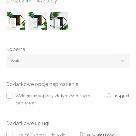
Zobacz inne warianty
Koperta
Brak
Dodatkowe opcje zaproszenia
Wyklejenie koperty złotym/srebrnym
-
2,49 zł
papierem
Dodatkowe usługi
Usługa Express - do 5 dni
-
50% wartości