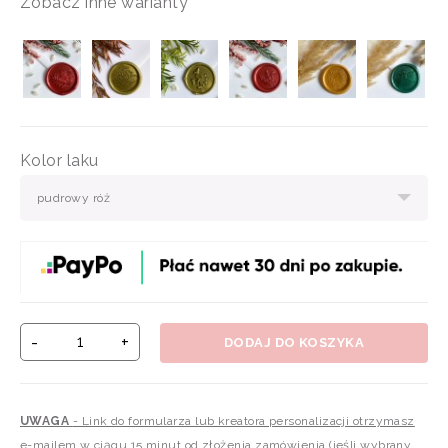
Zobacz inne warianty
Kolor laku
pudrowy róż
-
+
DODAJ DO KOSZYKA
UWAGA
- Link do formularza lub kreatora personalizacji otrzymasz
e-mailem w ciągu 15 minut od złożenia zamówienia (jeśli wybrany