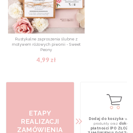
Rustykalne zaproszenia ślubne z
motywem różowych piwonii - Sweet
Peony
4,99 zł
ETAPY
Dodaj do koszyka
wyb
REALIZACJI
produkty oraz
dokona
ZAMÓWIENIA
płatności (PO ZŁOŻE