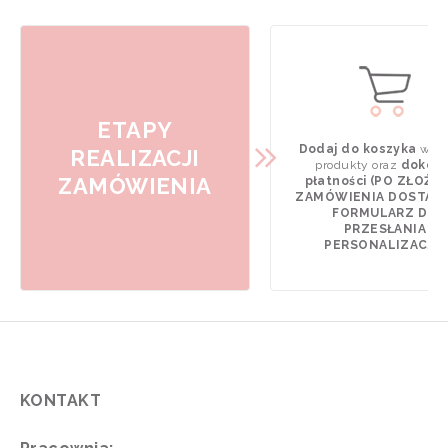
ETAPY
Dodaj do koszyka
wyb
REALIZACJI
produkty oraz
dokona
ZAMÓWIENIA
płatności (PO ZŁOŻE
ZAMÓWIENIA DOSTAN
FORMULARZ DO
PRZESŁANIA
PERSONALIZACJI).
KONTAKT