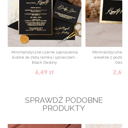
Minimalistyczne czarne zaproszenia
Minimalistyczne win
ślubne ze złotą ramką i spinaczem -
weselne z pozłoce
Black Destiny
Destin
6,49 zł
2,69 
SPRAWDŹ PODOBNE
PRODUKTY