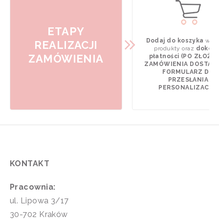
ETAPY
Dodaj do koszyka
wyb
REALIZACJI
produkty oraz
dokona
ZAMÓWIENIA
płatności (PO ZŁOŻE
ZAMÓWIENIA DOSTAN
FORMULARZ DO
PRZESŁANIA
PERSONALIZACJI).
KONTAKT
Pracownia:
ul. Lipowa 3/17
30-702 Kraków