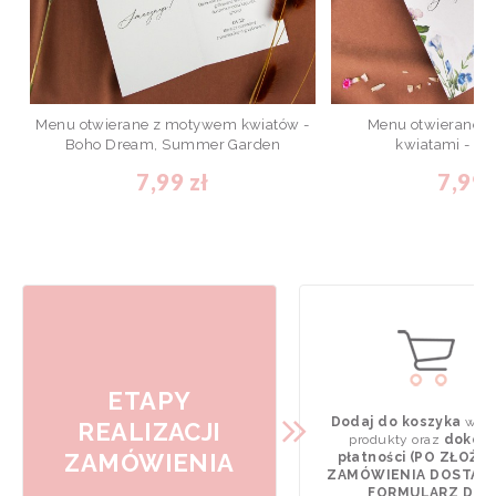
Menu otwierane z motywem kwiatów -
Menu otwierane z
Boho Dream, Summer Garden
kwiatami - Li
7,99 zł
7,99 
ETAPY
Dodaj do koszyka
wyb
REALIZACJI
produkty oraz
dokona
ZAMÓWIENIA
płatności (PO ZŁOŻE
ZAMÓWIENIA DOSTAN
FORMULARZ DO