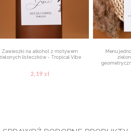
Zawieszki na alkohol z motywem
Menu jedn
zielonych listeczków - Tropical Vibe
zielon
geometryczn
2,19 zł