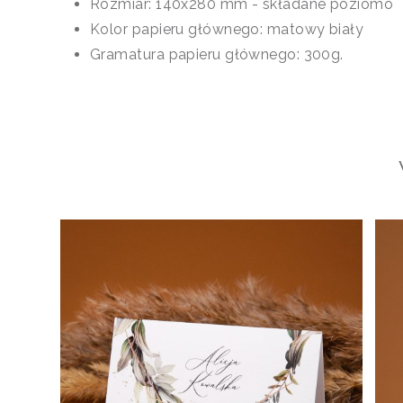
Rozmiar: 140x280 mm - składane poziomo
Kolor papieru głównego: matowy biały
Gramatura papieru głównego: 300g.