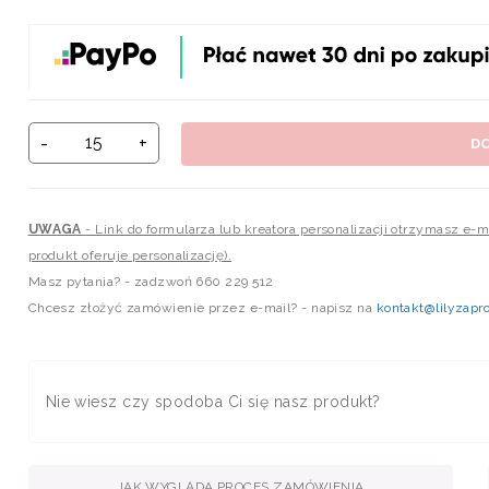
-
+
D
UWAGA
- Link do formularza lub kreatora personalizacji otrzymasz e-
produkt oferuje personalizację).
Masz pytania? - zadzwoń 660 229 512
Chcesz złożyć zamówienie przez e-mail? - napisz na
kontakt@lilyzapro
Nie wiesz czy spodoba Ci się nasz produkt?
JAK WYGLĄDA PROCES ZAMÓWIENIA