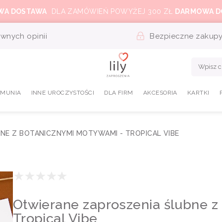
WA DOSTAWA
DLA ZAMÓWIEŃ POWYŻEJ 300 ZŁ
DARMOWA D
wnych opinii
Bezpieczne zakup
OMUNIA
INNE UROCZYSTOŚCI
DLA FIRM
AKCESORIA
KARTKI
NE Z BOTANICZNYMI MOTYWAMI - TROPICAL VIBE
Otwierane zaproszenia ślubne 
Tropical Vibe