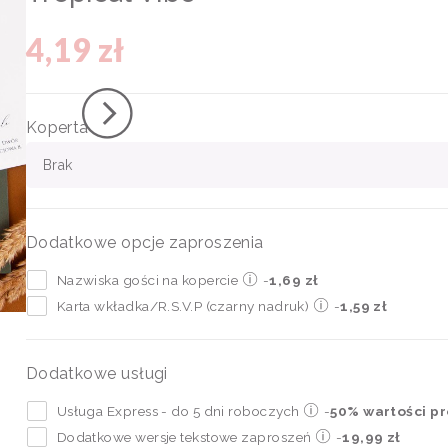
4,19 zł
Koperta
Brak
Dodatkowe opcje zaproszenia
Nazwiska gości na kopercie
-
1,69 zł
Karta wkładka/R.S.V.P (czarny nadruk)
-
1,59 zł
Dodatkowe usługi
Usługa Express - do 5 dni roboczych
-
50% wartości p
Dodatkowe wersje tekstowe zaproszeń
-
19,99 zł