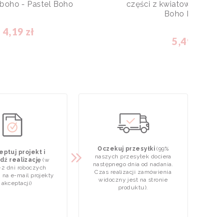
 boho - Pastel Boho
części z kwiatowym m
Boho Dream
4,19 zł
5,49 zł
Oczekuj przesyłki
(99%
ptuj projekt i
naszych przesyłek dociera
dź realizację
(w
następnego dnia od nadania.
-2 dni roboczych
Czas realizacji zamówienia
 na e-mail projekty
widoczny jest na stronie
 akceptacji)
produktu).