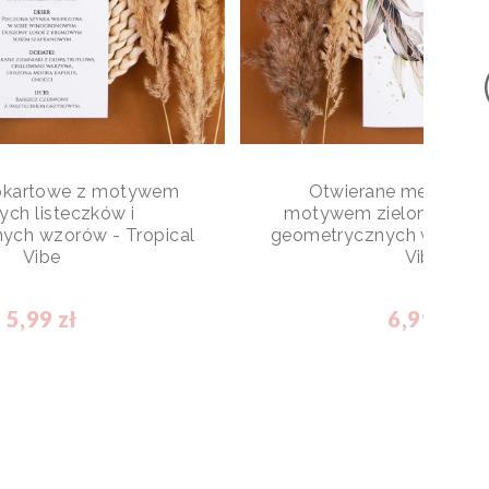
okartowe z motywem
Otwierane menu wes
ych listeczków i
motywem zielonych list
ych wzorów - Tropical
geometrycznych wzorów 
Vibe
Vibe
5,99 zł
6,99 zł