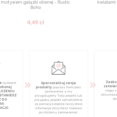
motywem gałązki oliwnej - Rustic
kwiatami
Boho
4,49 zł
Zaakce
a
wybrane
Spersonalizuj swoje
zatwier
okonaj
produkty
poprzez formularz
ciągu 1
ZŁOŻENIU
zamówienia, a my
otrzymasz
STANIESZ
przygotujemy Twój projekt lub
do
Z DO
przygotuj projekt samodzielnie
IA
za pomocą kreatora (wszystkie
CJI).
informacje otrzymasz mailowo
po złożeniu zamówienia).