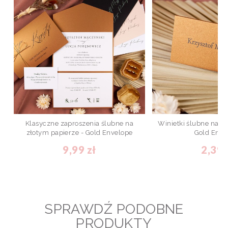
Klasyczne zaproszenia ślubne na
Winietki ślubne na zł
złotym papierze - Gold Envelope
Gold Enve
9,99 zł
2,39 
SPRAWDŹ PODOBNE
PRODUKTY