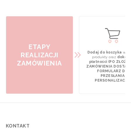
ETAPY
Dodaj do koszyka
wyb
REALIZACJI
produkty oraz
dokona
ZAMÓWIENIA
płatności (PO ZŁOŻE
ZAMÓWIENIA DOSTAN
FORMULARZ DO
PRZESŁANIA
PERSONALIZACJI).
KONTAKT