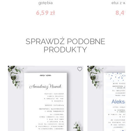
gołębia
etui z win
6,59 zł
8,49 
SPRAWDŹ PODOBNE
PRODUKTY