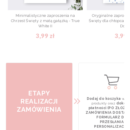
Minimalistyczne zaproszenia na
Oryginalne zaprosze
Chrzest Święty z małą gałązką - True
Święty dla chłopca w 
White II
Dots
3,99 zł
3,99 
ETAPY
Dodaj do koszyka
wyb
REALIZACJI
produkty oraz
dokona
ZAMÓWIENIA
płatności (PO ZŁOŻE
ZAMÓWIENIA DOSTAN
FORMULARZ DO
PRZESŁANIA
PERSONALIZACJI).