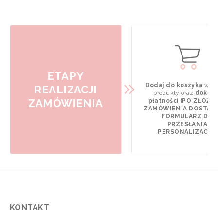
ETAPY
Dodaj do koszyka
wyb
REALIZACJI
produkty oraz
dokona
ZAMÓWIENIA
płatności (PO ZŁOŻE
ZAMÓWIENIA DOSTAN
FORMULARZ DO
PRZESŁANIA
PERSONALIZACJI).
KONTAKT