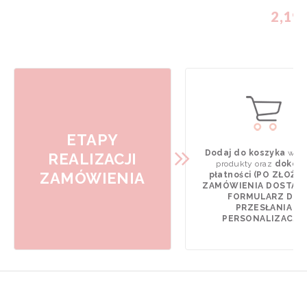
2,19 
ETAPY
Dodaj do koszyka
wyb
REALIZACJI
produkty oraz
dokona
ZAMÓWIENIA
płatności (PO ZŁOŻE
ZAMÓWIENIA DOSTAN
FORMULARZ DO
PRZESŁANIA
PERSONALIZACJI).