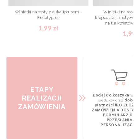
Winietki na stoły z eukaliptusem -
Winietki na stoły
Eucalyptus
kropeczki z motywem 
na tle kwiatów -
1,99 zł
1,99 
ETAPY
Dodaj do koszyka
wyb
REALIZACJI
produkty oraz
dokona
ZAMÓWIENIA
płatności (PO ZŁOŻE
ZAMÓWIENIA DOSTAN
FORMULARZ DO
PRZESŁANIA
PERSONALIZACJI).