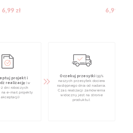
6,99 zł
6,99 zł
Oczekuj przesyłki
(99%
ptuj projekt i
naszych przesyłek dociera
dź realizację
(w
następnego dnia od nadania.
-2 dni roboczych
Czas realizacji zamówienia
 na e-mail projekty
widoczny jest na stronie
 akceptacji)
produktu).