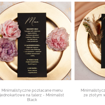
Minimalistyczne pozłacane menu
Minimalistyc
jednokartowe na talerz - Minimalist
ze złotym 
Black