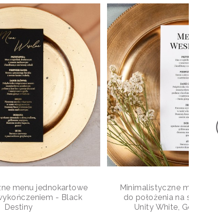
zne menu jednokartowe
Minimalistyczne menu je
wykończeniem - Black
do położenia na stole lub
Destiny
Unity White, Gorgeou