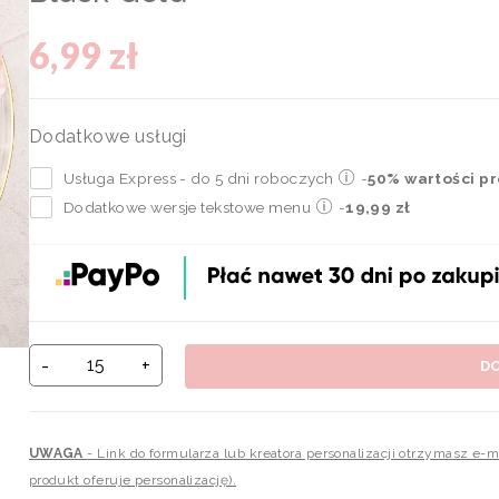
6,99 zł
Dodatkowe usługi
Usługa Express - do 5 dni roboczych
-
50% wartości p
Dodatkowe wersje tekstowe menu
-
19,99 zł
-
+
D
UWAGA
- Link do formularza lub kreatora personalizacji otrzymasz e-
produkt oferuje personalizację).