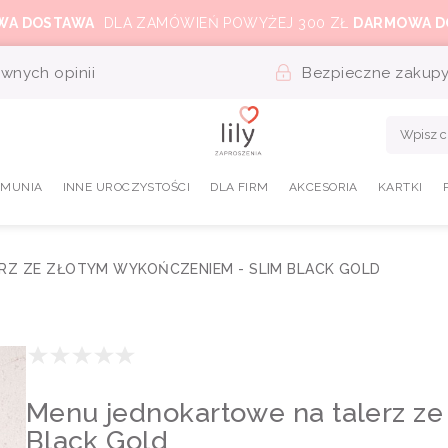
WA DOSTAWA
DLA ZAMÓWIEŃ POWYŻEJ 300 ZŁ
DARMOWA D
wnych opinii
Bezpieczne zakup
OMUNIA
INNE UROCZYSTOŚCI
DLA FIRM
AKCESORIA
KARTKI
RZ ZE ZŁOTYM WYKOŃCZENIEM - SLIM BLACK GOLD
Menu jednokartowe na talerz ze
Black Gold