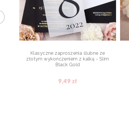
Klasyczne zaproszenia ślubne ze
złotym wykończeniem z kalką - Slim
Black Gold
9,49 zł