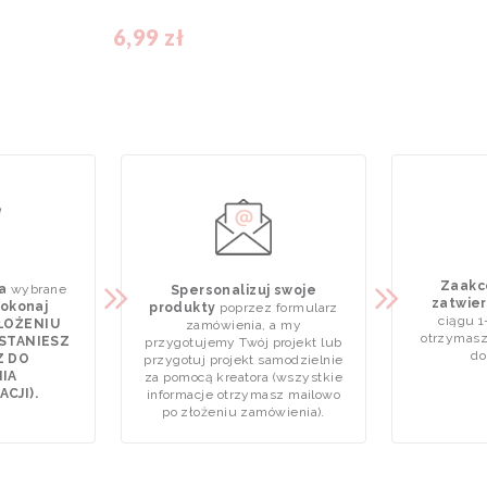
6,99 zł
Zaakce
a
wybrane
Spersonalizuj swoje
zatwier
okonaj
produkty
poprzez formularz
ciągu 1
ZŁOŻENIU
zamówienia, a my
otrzymasz
STANIESZ
przygotujemy Twój projekt lub
do
Z DO
przygotuj projekt samodzielnie
IA
za pomocą kreatora (wszystkie
CJI).
informacje otrzymasz mailowo
po złożeniu zamówienia).