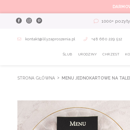
DARMO
1000+ pozyty
kontakt@lilyzaproszenia.pl
+48 660 229 512
ŚLUB
URODZINY
CHRZEST
K
STRONA GŁÓWNA
MENU JEDNOKARTOWE NA TALE