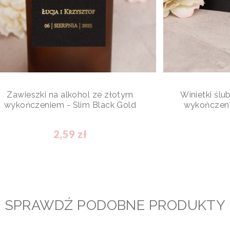
Zawieszki na alkohol ze złotym
Winietki ślu
wykończeniem - Slim Black Gold
wykończeni
2,59 zł
SPRAWDŹ PODOBNE PRODUKTY