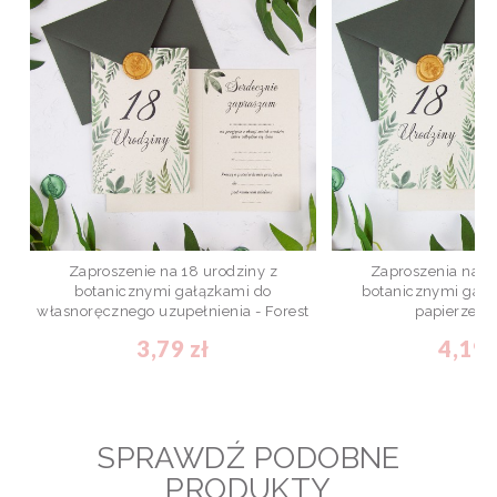
Zaproszenie na 18 urodziny z
Zaproszenia na 1
botanicznymi gałązkami do
botanicznymi gałą
własnoręcznego uzupełnienia - Forest
papierze - 
3,79 zł
4,19 
SPRAWDŹ PODOBNE
PRODUKTY