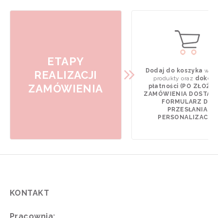
ETAPY
Dodaj do koszyka
wyb
REALIZACJI
produkty oraz
dokona
ZAMÓWIENIA
płatności (PO ZŁOŻE
ZAMÓWIENIA DOSTAN
FORMULARZ DO
PRZESŁANIA
PERSONALIZACJI).
KONTAKT
Pracownia: