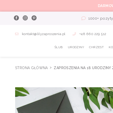
DARMO
1000+ pozyty
kontakt@lilyzaproszenia.pl
+48 660 229 512
ŚLUB
URODZINY
CHRZEST
K
STRONA GŁÓWNA
ZAPROSZENIA NA 18 URODZINY 