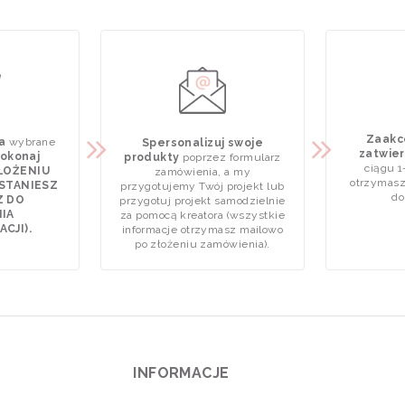
Zaakce
a
wybrane
Spersonalizuj swoje
zatwier
okonaj
produkty
poprzez formularz
ciągu 1
ZŁOŻENIU
zamówienia, a my
otrzymasz
STANIESZ
przygotujemy Twój projekt lub
do
Z DO
przygotuj projekt samodzielnie
IA
za pomocą kreatora (wszystkie
CJI).
informacje otrzymasz mailowo
po złożeniu zamówienia).
INFORMACJE