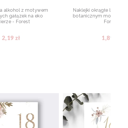
na alkohol z motywem
Naklejki okrągłe lub pro
ych gałązek na eko
botanicznym motywem g
ierze - Forest
Forest
2,19 zł
1,89 zł