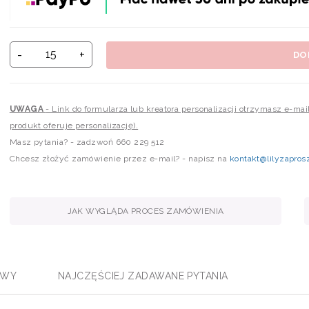
-
+
DO
UWAGA
- Link do formularza lub kreatora personalizacji otrzymasz e-ma
produkt oferuje personalizację).
Masz pytania? - zadzwoń 660 229 512
Chcesz złożyć zamówienie przez e-mail? - napisz na
kontakt@lilyzaprosz
JAK WYGLĄDA PROCES ZAMÓWIENIA
AWY
NAJCZĘŚCIEJ ZADAWANE PYTANIA