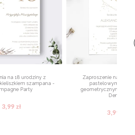
ia na 18 urodziny z
Zaproszenie na 18 uro
ieliszkiem szampana -
pastelowymi kwiata
mpagne Party
geometrycznymi eleme
Denver
3,99 zł
3,99 zł