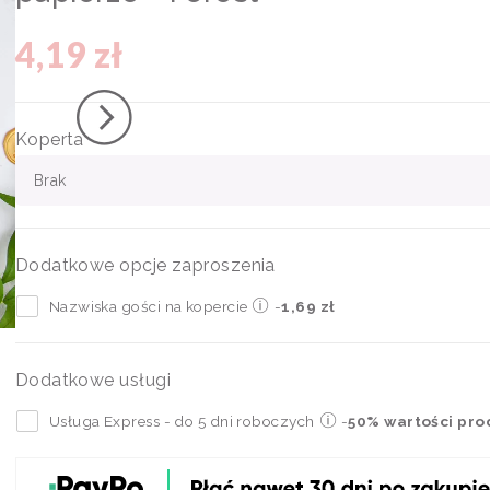
4,19 zł
Koperta
Brak
Dodatkowe opcje zaproszenia
Nazwiska gości na kopercie
-
1,69 zł
Dodatkowe usługi
Usługa Express - do 5 dni roboczych
-
50% wartości pro