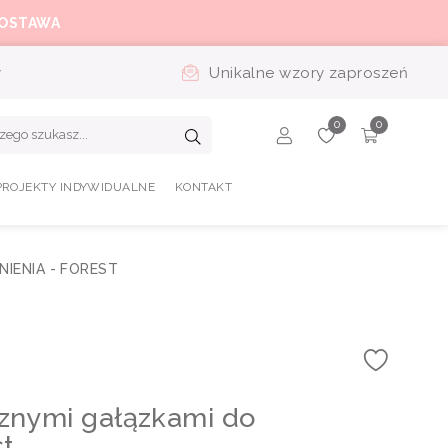
OSTAWA
y
Unikalne wzory zaproszeń
PROJEKTY INDYWIDUALNE
KONTAKT
IENIA - FOREST
cznymi gałązkami do
t