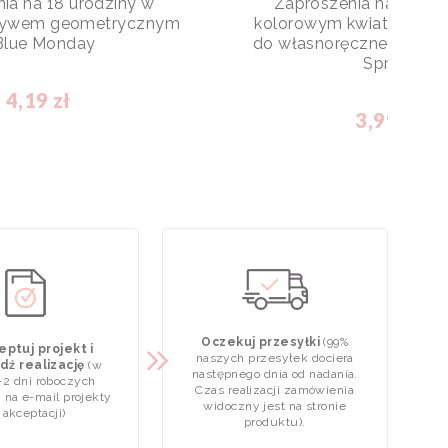
ia na 18 urodziny w
Zaproszenia na 18 uro
otywem geometrycznym
kolorowym kwiatowym
Blue Monday
do własnoręcznego uzupe
Spring
4,19 zł
3,99 zł
Oczekuj przesyłki
(99%
ptuj projekt i
naszych przesyłek dociera
dź realizację
(w
następnego dnia od nadania.
-2 dni roboczych
Czas realizacji zamówienia
 na e-mail projekty
widoczny jest na stronie
 akceptacji)
produktu).