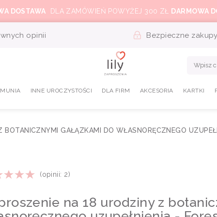
WA DOSTAWA
DLA ZAMÓWIEŃ POWYŻEJ 300 ZŁ
DARMOWA D
wnych opinii
Bezpieczne zakup
OMUNIA
INNE UROCZYSTOŚCI
DLA FIRM
AKCESORIA
KARTKI
 Z BOTANICZNYMI GAŁĄZKAMI DO WŁASNORĘCZNEGO UZUPEŁN
(opinii: 2)
proszenie na 18 urodziny z botani
asnoręcznego uzupełnienia - Fores