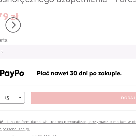
79 zł
rta
ak
+
DODAJ
GA
- Link do formularza lub kreatora personalizacji otrzymasz e-mailem w c
e personalizację).