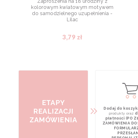
Zaproszenia na 18 urodziny z
kolorowym kwiatowym motywem
do samodzielnego uzupełnienia -
Lilac
3,79 zł
ETAPY
Dodaj do koszyk
REALIZACJI
produkty oraz
d
ZAMÓWIENIA
płatności (PO 
ZAMÓWIENIA DO
FORMULAR
PRZESŁAN