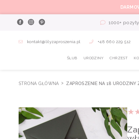
DARMO
1000+ pozyty
kontakt@lilyzaproszenia.pl
+48 660 229 512
ŚLUB
URODZINY
CHRZEST
K
STRONA GŁÓWNA
ZAPROSZENIE NA 18 URODZINY
Za
wł