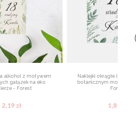
na alkohol z motywem
Naklejki okrągłe lub pro
ych gałązek na eko
botanicznym motywem g
ierze - Forest
Forest
2,19 zł
1,89 zł