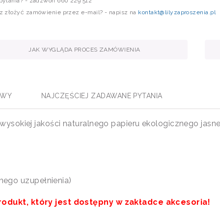
pytania? - zadzwoń 660 229 512
z złożyć zamówienie przez e-mail? - napisz na
kontakt@lilyzaproszenia.pl
JAK WYGLĄDA PROCES ZAMÓWIENIA
AWY
NAJCZĘŚCIEJ ZADAWANE PYTANIA
ysokiej jakości naturalnego papieru ekologicznego jasn
ego uzupełnienia)
dukt, który jest dostępny w zakładce akcesoria!