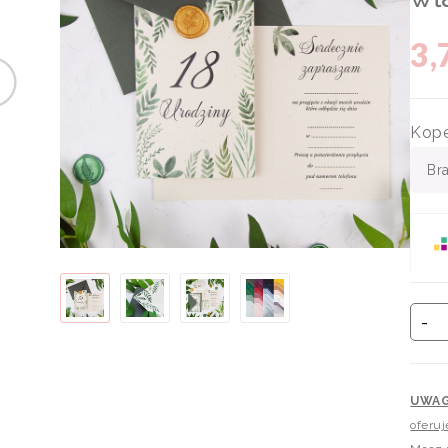
3,
Kope
Br
-
UWA
oferuj