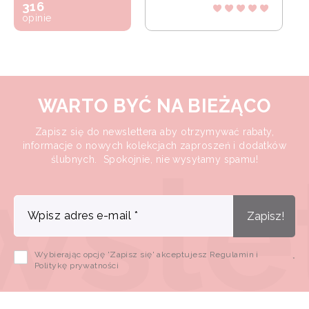
316
opinie
WARTO BYĆ NA BIEŻĄCO
Zapisz się do newslettera aby otrzymywać rabaty,
informacje o nowych kolekcjach zaproszeń i dodatków
ślubnych. Spokojnie, nie wysyłamy spamu!
Wpisz adres e-mail
*
Zapisz!
Wybierając opcję 'Zapisz się' akceptujesz Regulamin i
*
Politykę prywatności