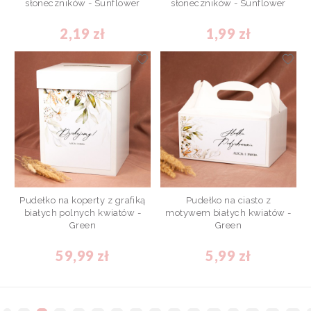
słoneczników - Sunflower
słoneczników - Sunflower
2,19 zł
1,99 zł
Pudełko na koperty z grafiką
Pudełko na ciasto z
białych polnych kwiatów -
motywem białych kwiatów -
Green
Green
59,99 zł
5,99 zł