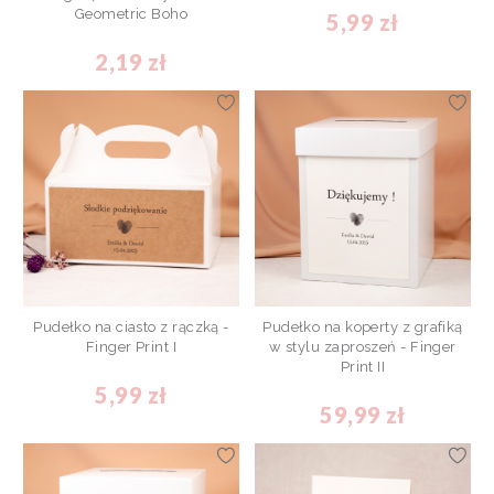
Geometric Boho
5,99 zł
2,19 zł
Pudełko na ciasto z rączką -
Pudełko na koperty z grafiką
Finger Print I
w stylu zaproszeń - Finger
Print II
5,99 zł
59,99 zł