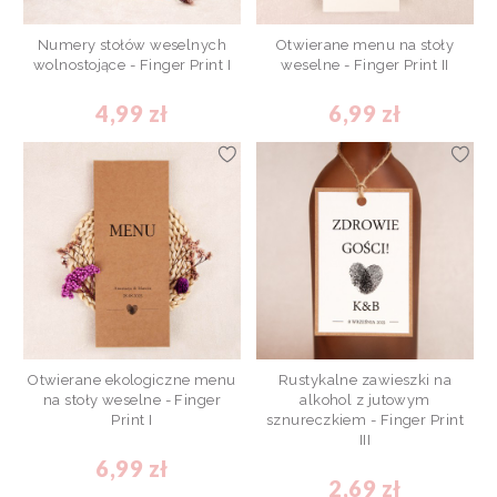
Numery stołów weselnych
Otwierane menu na stoły
wolnostojące - Finger Print I
weselne - Finger Print II
4,99 zł
6,99 zł
Otwierane ekologiczne menu
Rustykalne zawieszki na
na stoły weselne - Finger
alkohol z jutowym
Print I
sznureczkiem - Finger Print
III
6,99 zł
2,69 zł