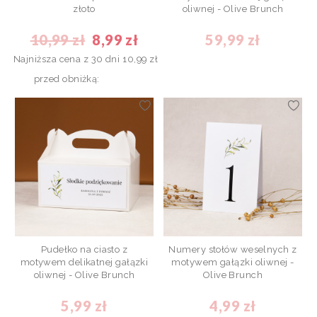
złoto
oliwnej - Olive Brunch
10,99 zł
8,99 zł
59,99 zł
Najniższa cena z 30 dni
10,99 zł
przed obniżką:
Pudełko na ciasto z
Numery stołów weselnych z
motywem delikatnej gałązki
motywem gałązki oliwnej -
oliwnej - Olive Brunch
Olive Brunch
5,99 zł
4,99 zł