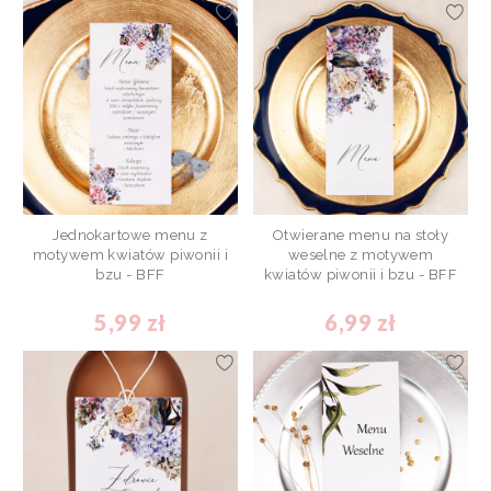
Jednokartowe menu z
Otwierane menu na stoły
motywem kwiatów piwonii i
weselne z motywem
bzu - BFF
kwiatów piwonii i bzu - BFF
5,99 zł
6,99 zł